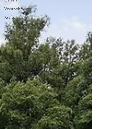
Garten
Wahrnehmung
Kraftplatz
Herzverbindung
leben
Potenzialentfaltung
NeuzeitTag
Drachenkraft
Gongklang
Körperentspannung
Ferien
Lago Maggiore
Tessin
Gongklangmeditation
Fülle
Kakaozeremonie