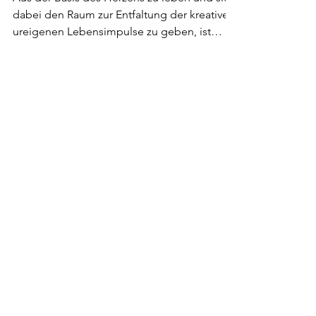
25. Dez. 2022
1 Min. Lesezeit
Interview mit Dana Dreier
Aus der Basis des Herzens zu leben und sich
dabei den Raum zur Entfaltung der kreativen,
ureigenen Lebensimpulse zu geben, ist
Inhalt der...