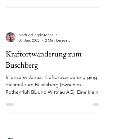
Sei herzlich gegrüsst Im Innen wie im Aussen
findet gerade viel Bewegung statt und das
klare Licht des Frühlings beschenkt und...
Norfried Ingrid Mariella
30. Jan. 2023
2 Min. Lesezeit
Kraftortwanderung zum
Buschberg
In unserer Januar Kraftortwanderung ging es
diesmal zum Buschberg (zwischen
Rothenfluh BL und Wittnau AG). Eine kleine
Gruppe von sieben...