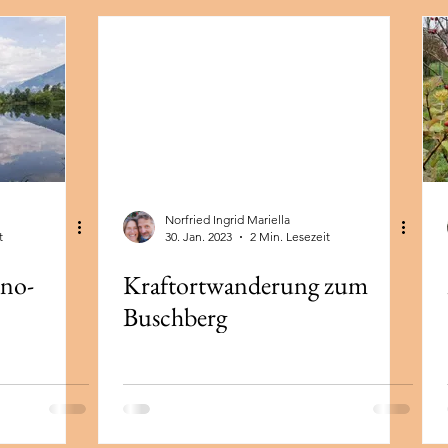
Tag
Drachenkraft
Gongklang
Körperentspannung
Gongklangmeditation
Fülle
Kakaozeremonie
Gongk
Norfried Ingrid Mariella
t
30. Jan. 2023
2 Min. Lesezeit
ino-
Kraftortwanderung zum
Buschberg