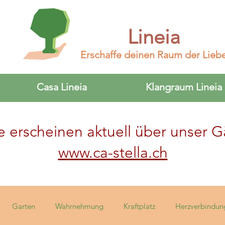
Lineia
Erschaffe deinen Raum der Lieb
Casa Lineia
Klangraum Lineia
e erscheinen aktuell über unser G
www.ca-stella.ch
Garten
Wahrnehmung
Kraftplatz
Herzverbindun