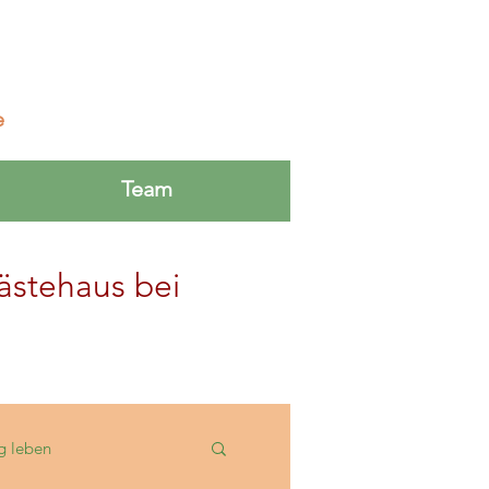
e
Team
ästehaus bei
g leben