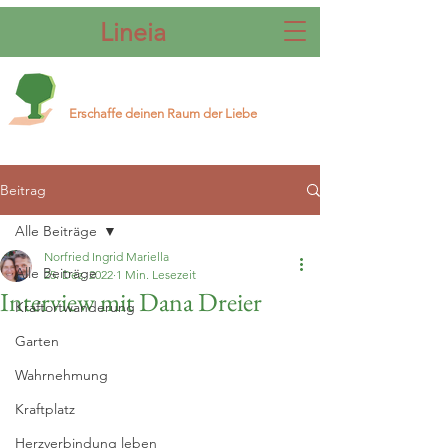
Lineia
Erschaffe deinen Raum der Liebe
Beitrag
Alle Beiträge
Norfried Ingrid Mariella
Alle Beiträge
25. Dez. 2022
1 Min. Lesezeit
Interview mit Dana Dreier
Kraftortwanderung
Garten
Wahrnehmung
Kraftplatz
Herzverbindung leben