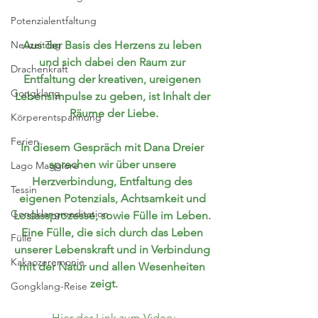
Potenzialentfaltung
NeuzeitTag
Aus der Basis des Herzens zu leben 
und sich dabei den Raum zur 
Drachenkraft
Entfaltung der kreativen, ureigenen 
Gongklang
Lebensimpulse zu geben, ist Inhalt der 
Räume der Liebe.
Körperentspannung
Ferien
In diesem Gespräch mit Dana Dreier 
sprechen wir über unsere 
Lago Maggiore
Herzverbindung, Entfaltung des 
Tessin
eigenen Potenzials, Achtsamkeit und 
Gongklangmeditation
Loslassprozesse, sowie Fülle im Leben. 
Eine Fülle, die sich durch das Leben 
Fülle
unserer Lebenskraft und in Verbindung 
Kakaozeremonie
mit der Natur und allen Wesenheiten 
zeigt.       
Gongklang-Reise
Hier der Link zum Video: