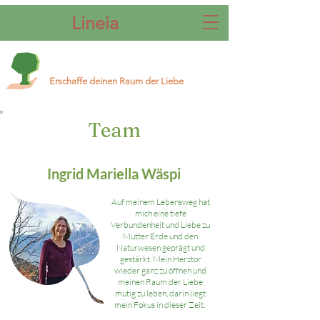
Lineia
Erschaffe deinen Raum der Liebe
Team
Ingrid Mariella Wäspi
Auf meinem Lebensweg hat
mich eine tiefe
Verbundenheit und Liebe zu
Mutter Erde und den
Naturwesen geprägt und
gestärkt. Mein Herztor
wieder ganz zu öffnen und
meinen Raum der Liebe
mutig zu leben, darin liegt
mein Fokus in dieser Zeit.