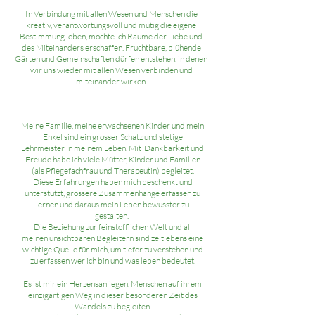
In Verbindung mit allen Wesen und Menschen die
kreativ, verantwortungsvoll und mutig die eigene
Bestimmung leben, möchte ich Räume der Liebe und
des Miteinanders erschaffen. Fruchtbare, blühende
Gärten und Gemeinschaften dürfen entstehen, in denen
wir uns wieder mit allen Wesen verbinden und
miteinander wirken.
Meine Familie, meine erwachsenen Kinder und mein
Enkel sind ein grosser Schatz und stetige
Lehrmeister in meinem Leben. Mit Dankbarkeit und
Freude habe ich viele Mütter, Kinder und Familien
(als Pflegefachfrau und Therapeutin) begleitet.
Diese Erfahrungen haben mich beschenkt und
unterstützt, grössere Zusammenhänge erfassen zu
lernen und daraus mein Leben bewusster zu
gestalten.
Die Beziehung zur feinstofflichen Welt und all
meinen unsichtbaren Begleitern sind zeitlebens eine
wichtige Quelle für mich, um tiefer zu verstehen und
zu erfassen wer ich bin und was leben bedeutet.
Es ist mir ein Herzensanliegen, Menschen auf ihrem
einzigartigen Weg in dieser besonderen Zeit des
Wandels zu begleiten.