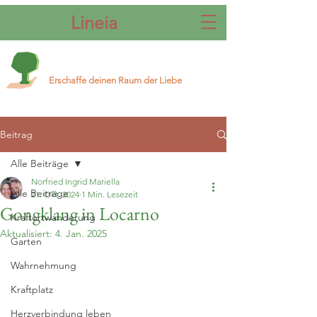
Lineia
Erschaffe deinen Raum der Liebe
Beitrag
Alle Beiträge
Norfried Ingrid Mariella
Alle Beiträge
21. Okt. 2024
1 Min. Lesezeit
Gongklang in Locarno
Kraftortwanderung
Aktualisiert:
4. Jan. 2025
Garten
Wahrnehmung
Kraftplatz
Herzverbindung leben