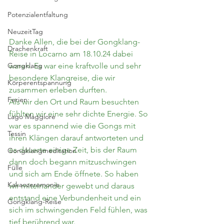
Potenzialentfaltung
NeuzeitTag
Danke Allen, die bei der Gongklang-
Drachenkraft
Reise in Locarno am 18.10.24 dabei 
waren. Es war eine kraftvolle und sehr 
Gongklang
besondere Klangreise, die wir 
Körperentspannung
zusammen erleben durften. 
Ferien
Als wir den Ort und Raum besuchten 
fühlten wir eine sehr dichte Energie. So 
Lago Maggiore
war es spannend wie die Gongs mit 
Tessin
ihren Klängen darauf antworteten und 
es dauerte einige Zeit, bis der Raum 
Gongklangmeditation
dann doch begann mitzuschwingen 
Fülle
und sich am Ende öffnete. So haben 
Kakaozeremonie
wir miteinander gewebt und daraus 
entstand eine Verbundenheit und ein 
Gongklang-Reise
sich im schwingenden Feld fühlen, was 
tief berührend war.