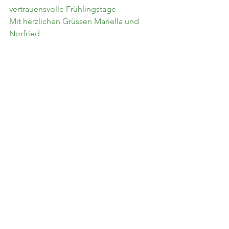
vertrauensvolle Frühlingstage
Mit herzlichen Grüssen Mariella und 
Norfried
PS: auch unsere Gongs erklingen in der 
Cà Stella
Alle ansehen
Aktuelle Beiträge