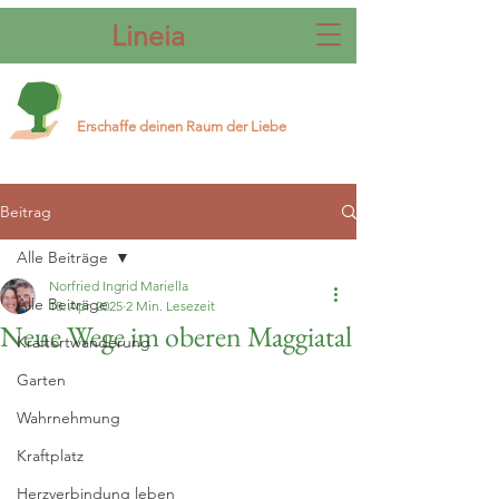
Lineia
Erschaffe deinen Raum der Liebe
Beitrag
Alle Beiträge
Norfried Ingrid Mariella
Alle Beiträge
18. Apr. 2025
2 Min. Lesezeit
Neue Wege im oberen Maggiatal
Kraftortwanderung
Garten
Wahrnehmung
Kraftplatz
Herzverbindung leben