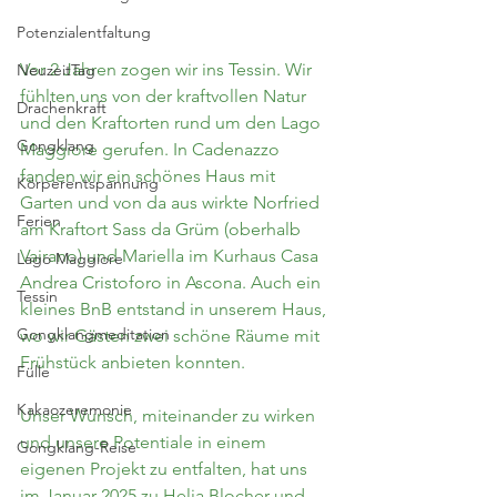
Potenzialentfaltung
Vor 2 Jahren zogen wir ins Tessin. Wir 
NeuzeitTag
fühlten uns von der kraftvollen Natur 
Drachenkraft
und den Kraftorten rund um den Lago 
Gongklang
Maggiore gerufen. In Cadenazzo 
fanden wir ein schönes Haus mit 
Körperentspannung
Garten und von da aus wirkte Norfried 
Ferien
am Kraftort Sass da Grüm (oberhalb 
Vairano) und Mariella im Kurhaus Casa 
Lago Maggiore
Andrea Cristoforo in Ascona. Auch ein 
Tessin
kleines BnB entstand in unserem Haus, 
Gongklangmeditation
wo wir Gästen zwei schöne Räume mit 
Frühstück anbieten konnten.
Fülle
Kakaozeremonie
Unser Wunsch, miteinander zu wirken 
und unsere Potentiale in einem 
Gongklang-Reise
eigenen Projekt zu entfalten, hat uns 
im Januar 2025 zu Helia Blocher und 