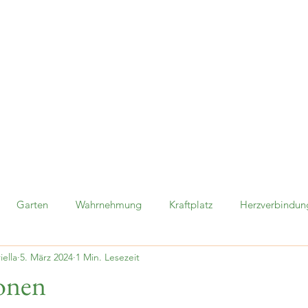
Garten
Wahrnehmung
Kraftplatz
Herzverbindun
iella
5. März 2024
1 Min. Lesezeit
Tag
Drachenkraft
Gongklang
Körperentspannung
onen