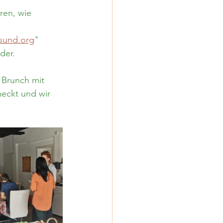
lang-Reise
ren, wie  
esund.org
"
der.
 Brunch mit 
eckt und wir 