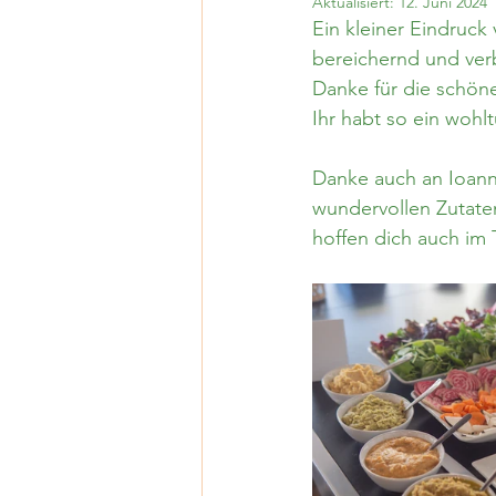
Aktualisiert:
12. Juni 2024
Lago Maggiore
Tessin
Ein kleiner Eindruck 
bereichernd und verb
Danke für die schön
Ihr habt so ein woh
Danke auch an Ioann
wundervollen Zutaten
hoffen dich auch im 