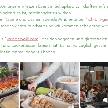
Gongklangmeditation
Fülle
Kakaozeremonie
Gongk
von unserem letzen Event in Schupfart. Wir durften erfah
indend es ist, miteinander zu wirken.
en Räume und das einladende Ambiente bei "
ich-bin-g
ltuendes Zentrum erbaut und wir kommen sehr gerne wie
is "
wundervolll.com
" der den veganen und glutenfreien
 und Leckerbissen kreiert hat. Es hat vorzüglich geschm
Tessin einmal dabei zu haben.