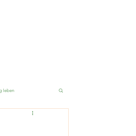
g leben
Ferien