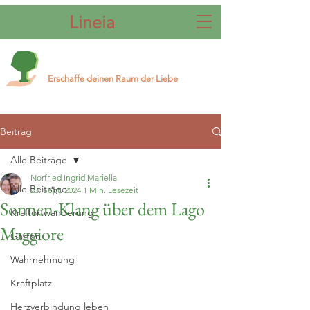
Lineia
Erschaffe deinen Raum der Liebe
Beitrag
Alle Beiträge
Norfried Ingrid Mariella
Alle Beiträge
23. Sept. 2024
1 Min. Lesezeit
Sonnen-Klang über dem Lago
Kraftortwanderung
Maggiore
Garten
Wahrnehmung
Kraftplatz
Herzverbindung leben