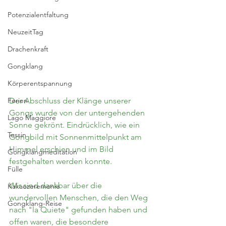
Potenzialentfaltung
NeuzeitTag
Drachenkraft
Gongklang
Körperentspannung
Ferien
Der Abschluss der Klänge unserer 
Gongs wurde von der untergehenden 
Lago Maggiore
Sonne gekrönt. Eindrücklich, wie ein 
Tessin
Gongbild mit Sonnenmittelpunkt am 
Himmel erschien und im Bild 
Gongklangmeditation
festgehalten werden konnte.
Fülle
Wir sind dankbar über die 
Kakaozeremonie
wundervollen Menschen, die den Weg 
Gongklang-Reise
nach "la Quiete" gefunden haben und 
offen waren, die besondere 